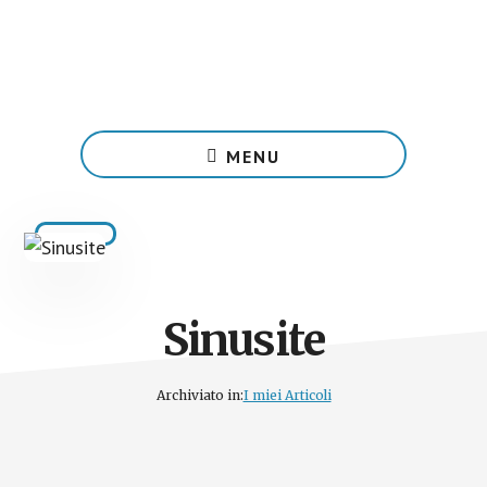
Passa
al
contenuto
principale
MENU
Sinusite
Archiviato in:
I miei Articoli