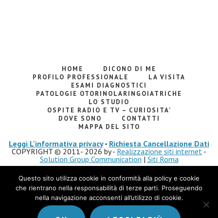
HOME
DICONO DI ME
PROFILO PROFESSIONALE
LA VISITA
ESAMI DIAGNOSTICI
PATOLOGIE OTORINOLARINGOIATRICHE
LO STUDIO
OSPITE RADIO E TV – CURIOSITA’
DOVE SONO
CONTATTI
MAPPA DEL SITO
Leggi L'informativa privacy
-
Richiesta Cancellazione Dati
COPYRIGHT © 2011- 2026 by -
Realizzazione siti internet
-
Solution Group Communication
|
Siti Roma
Questo sito utilizza cookie in conformità alla policy e cookie
che rientrano nella responsabilità di terze parti. Proseguendo
nella navigazione acconsenti all’utilizzo di cookie.